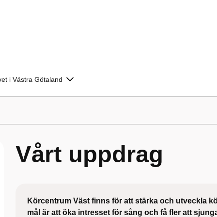
vet i Västra Götaland
Vårt uppdrag
Körcentrum Väst finns för att stärka och utveckla kör
mål är att öka intresset för sång och få fler att sju