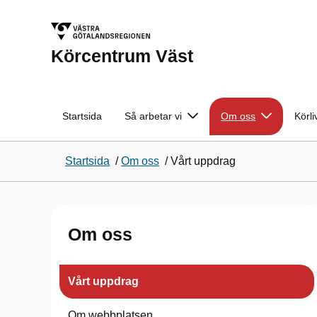
Körcentrum Väst
Startsida
Så arbetar vi
Om oss
Körli
Startsida
/
Om oss
/
Vårt uppdrag
Om oss
Vårt uppdrag
Om webbplatsen