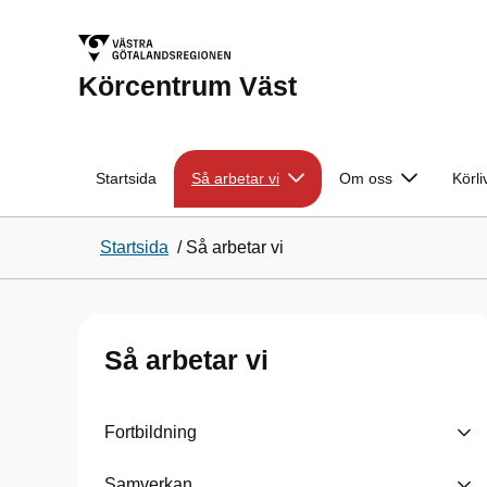
Körcentrum Väst
Startsida
Så arbetar vi
Om oss
Körli
Startsida
/
Så arbetar vi
Så arbetar vi
Fortbildning
Samverkan