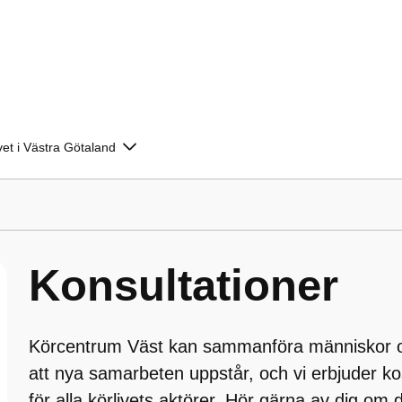
vet i Västra Götaland
Konsultationer
Körcentrum Väst kan sammanföra människor o
att nya samarbeten uppstår, och vi erbjuder ko
för alla körlivets aktörer. Hör gärna av dig om du