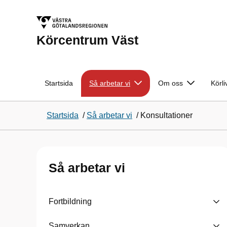
Körcentrum Väst
Startsida
Så arbetar vi
Om oss
Körli
Startsida
/
Så arbetar vi
/
Konsultationer
Så arbetar vi
Fortbildning
Samverkan