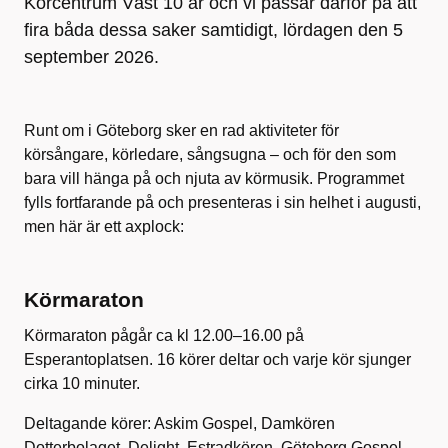
Körcentrum Väst 10 år och vi passar därför på att
fira båda dessa saker samtidigt, lördagen den 5
september 2026.
Runt om i Göteborg sker en rad aktiviteter för
körsångare, körledare, sångsugna – och för den som
bara vill hänga på och njuta av körmusik. Programmet
fylls fortfarande på och presenteras i sin helhet i augusti,
men här är ett axplock:
Körmaraton
Körmaraton pågår ca kl 12.00–16.00 på
Esperantoplatsen. 16 körer deltar och varje kör sjunger
cirka 10 minuter.
Deltagande körer: Askim Gospel, Damkören
Dotterbolaget, Delight, Estradkören, Göteborg Gospel,